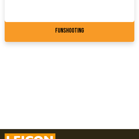
funshooting