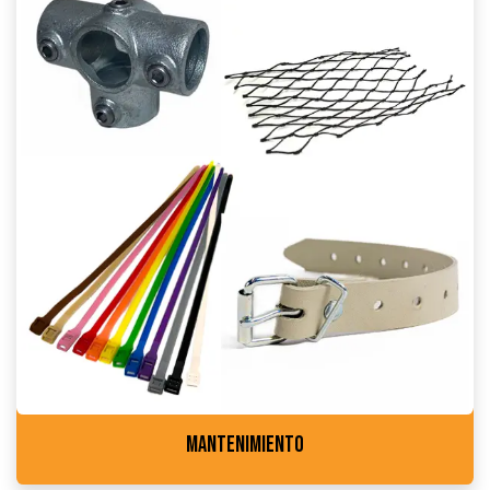
Mantenimiento