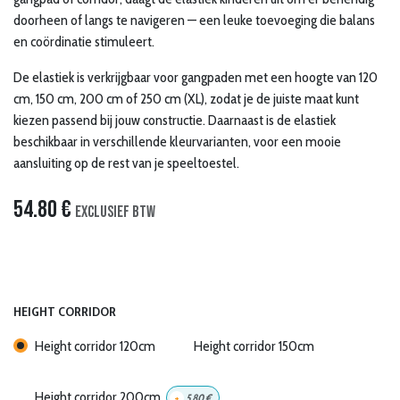
doorheen of langs te navigeren — een leuke toevoeging die balans
en coördinatie stimuleert.
De elastiek is verkrijgbaar voor gangpaden met een hoogte van 120
cm, 150 cm, 200 cm of 250 cm (XL), zodat je de juiste maat kunt
kiezen passend bij jouw constructie. Daarnaast is de elastiek
beschikbaar in verschillende kleurvarianten, voor een mooie
aansluiting op de rest van je speeltoestel.
54.80
€
Exclusief btw
HEIGHT CORRIDOR
Height corridor 120cm
Height corridor 150cm
Height corridor 200cm
+
5.80
€