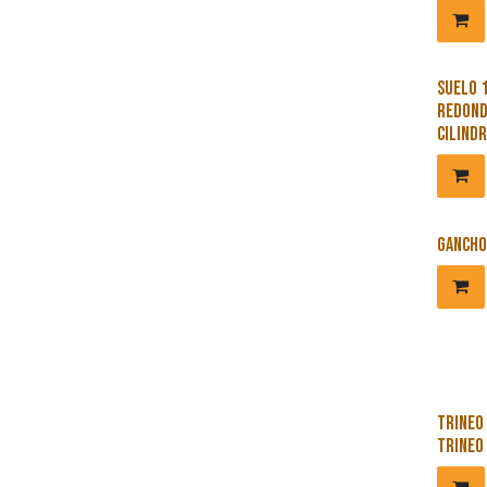
Suelo 
redond
cilind
Gancho
Trineo 
trineo