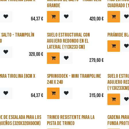
grande
cuadrado (1
64,37
€
420,00
€
e salto - trampolín
Suelo estructural con
Pirámide b
o
agujero redondo en el
lateral (113x233 cm)
320,00
€
279,60
€
ara tirolina (8cm x
Springdoek - mini trampoline
Suelo estr
240 x 240
agujero re
(113x233cm
64,37
€
315,00
€
e de escalada para los
Trineo resistente para la
Cadena para
queños (320x320x60cm)
pista de trineo
funda prot