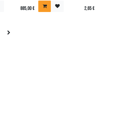
885,00
€
2,65
€