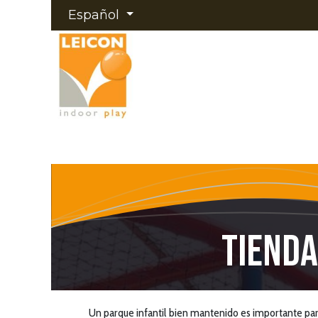
Ir al contenido
Español
Inicio
Sobre Leicon
Oferta
Realizacio
​TIEND
Un parque infantil bien mantenido es importante par