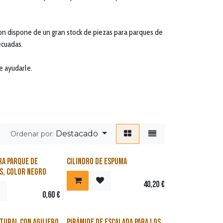
con dispone de un gran stock de piezas para parques de
ecuadas.
e ayudarle.
Destacado
Ordenar por:
ra parque de
Cilindro de espuma
s, color negro
40,20
€
0,60
€
ctural con agujero
Pirámide de escalada para los