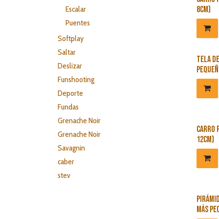
Escalar
8cm)
Puentes
Softplay
Saltar
Tela d
Deslizar
pequeñ
Funshooting
Deporte
Fundas
Grenache Noir
Carro p
Grenache Noir
12cm)
Savagnin
caber
stev
Pirámid
más pe