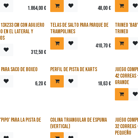
1.864,00
€
48,00
€
113x233 cm con agujero
Telas de salto para parque de
Trineo 'Baby
o en el lateral y
trampolines
trineo
ros
410,70
€
312,50
€
 para saco de boxeo
Perfil de pista de karts
Juego compl
42 correas 
grande
6,20
€
18,63
€
'Pipo' para la pista de
Colina triangular de espuma
Juego compl
(vertical)
32 correas 
pequeño