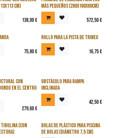
13x113 cm)
más pequeños (280x160x60cm)
138,00
€
572,50
€
landa
Rollo para la pista de trineo
75,80
€
16,75
€
uctural con
Obstáculo para rampa
dondo en el centro
inclinada
)
42,50
€
279,60
€
Precio reducido
 tirolina (con
Bolas de plástico para piscina
ectora)
de bolas (diámetro 7,5 cm)