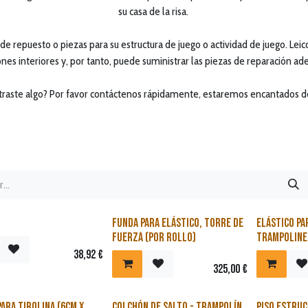
su casa de la risa.
e repuesto o piezas para su estructura de juego o actividad de juego. Lei
ones interiores y, por tanto, puede suministrar las piezas de reparación ad
raste algo? Por favor contáctenos rápidamente, estaremos encantados d
Funda para elástico, torre de
Elástico pa
fuerza (por Rollo)
trampoline
38,92
€
325,00
€
ara tirolina (6cm x
Colchón de salto - Trampolín
Piso estru