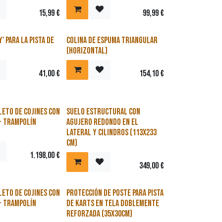
15,99
€
99,99
€
' para la pista de
Colina de espuma triangular
(horizontal)
41,00
€
154,10
€
eto de cojines con
Suelo estructural con
- trampolín
agujero redondo en el
lateral y cilindros (113x233
cm)
1.198,00
€
349,00
€
eto de cojines con
Protección de poste para pista
- trampolín
de karts en tela doblemente
reforzada (35x30cm)