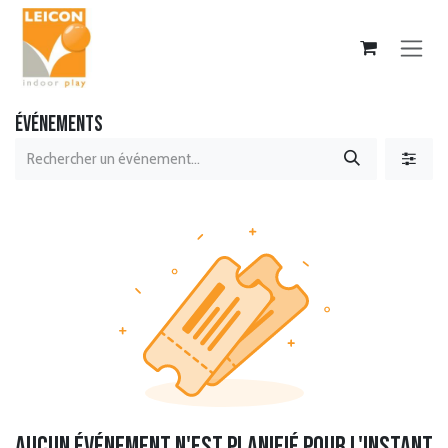
Se rendre au contenu
Événements
Aucun événement n'est planifié pour l'instant