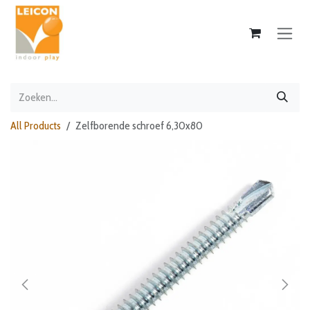
Overslaan naar inhoud
All Products
Zelfborende schroef 6,30x80