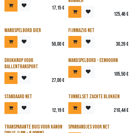
nummer
17,15
€
125,46
€
Nieuw!
Wandspelbord Dier
Fijnmazig net
50,00
€
30,26
€
Nieuw!
Drukknop voor
Wandspelbord - Eenhoorn
ballentransport
105,50
€
27,00
€
Nieuw!
Standaard Net
Tunnelset zachte blokken
12,19
€
210,44
€
Transparante buis voor kanon
Spanbandjes voor net