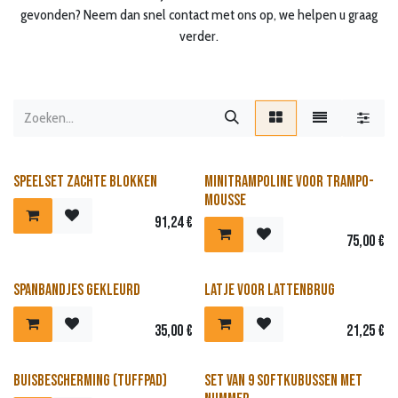
gevonden? Neem dan snel contact met ons op, we helpen u graag
verder.
Nieuw!
Speelset zachte blokken
minitrampoline voor trampo-
mousse
91,24
€
75,00
€
Spanbandjes gekleurd
Latje voor lattenbrug
35,00
€
21,25
€
Nieuw!
Buisbescherming (TUFFPAD)
Set van 9 softkubussen met