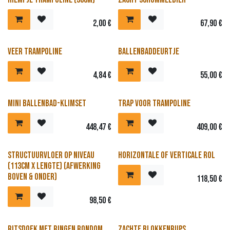
Nieuw!
2,00
€
67,90
€
Veer trampoline
Ballenbaddeurtje
4,84
€
55,00
€
Nieuw!
Mini Ballenbad-klimset
Trap voor trampoline
448,47
€
409,00
€
Structuurvloer op niveau
Horizontale of verticale rol
(113cm x lengte) (afwerking
boven & onder)
118,50
€
98,50
€
Ritsdoek met ringen rondom
Zachte blokkenrups