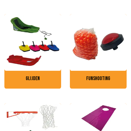
glijden
funshooting