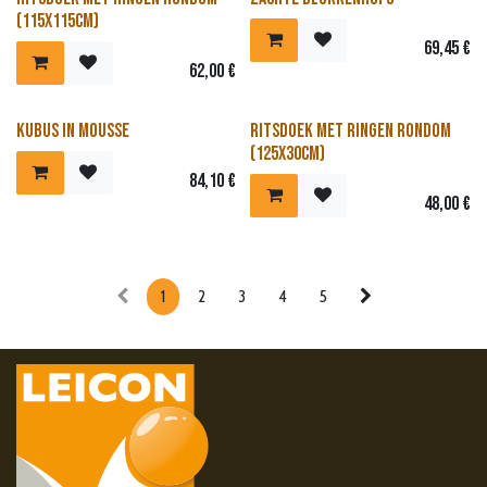
Nieuw!
(115x115cm)
69,45
€
62,00
€
Kubus in mousse
Ritsdoek met ringen rondom
(125x30cm)
84,10
€
48,00
€
1
2
3
4
5