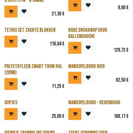
(prijs /lpm - Ø 90mm)
9,00
€
21,30
€
Nieuw!
Tetris set zachte blokken
Rode drukknop voor
ballendouche
116,04
€
129,72
€
Nieuw!
Polyethyleen zwart touw rol
Wandspelbord Dier
(200m)
62,50
€
11,25
€
Nieuw!
Dopjes
Wandspelbord - Regenboog
25,00
€
168,17
€
Riempje trampoline (50cm)
Zacht schommeldier