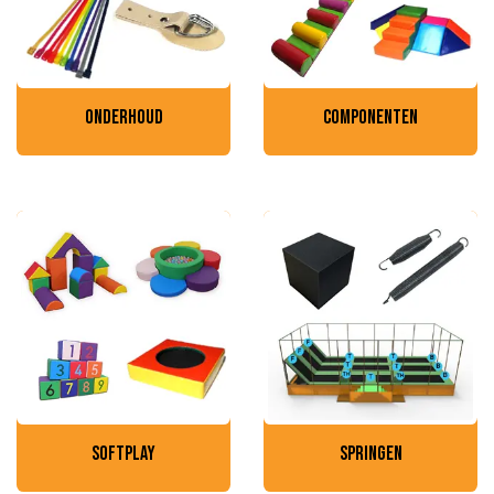
onderhoud
componenten
softplay
springen