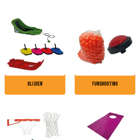
glijden
funshooting