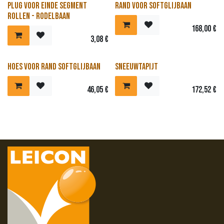
Plug voor einde segment
Rand voor softglijbaan
rollen - rodelbaan
168,00
€
3,08
€
Hoes voor rand softglijbaan
Sneeuwtapijt
46,05
€
172,52
€