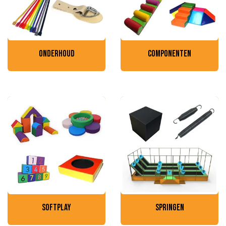
onderhoud
componenten
softplay
springen