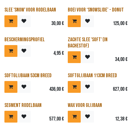
Slee 'Snow' voor rodelbaan
Boei voor ‘Snowslide’ - Donut
30,00
€
125,00
€
Beschermingsprofiel
Zachte slee 'Soft' (in
bachestof)
4,95
€
34,00
€
Softglijbaan 53cm breed
Softglijbaan 113cm breed
436,00
€
627,00
€
Segment rodelbaan
Wax voor glijbaan
577,00
€
12,38
€