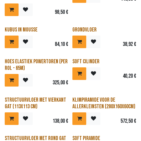
98,50
€
Kubus in mousse
Grondvloer
84,10
€
38,92
€
Hoes elastiek powertoren (per
Soft Cilinder
rol - 65m)
40,20
€
325,00
€
Structuurvloer met vierkant
Klimpiramide voor de
gat (113x113 cm)
allerkleinsten (280x160x60cm)
138,00
€
572,50
€
Structuurvloer met rond gat
Soft piramide