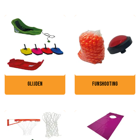
glijden
funshooting