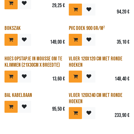
29,25
€
94,20
€
Bokszak
PVC doek 900 gr/m²
149,00
€
35,10
€
Hoes opstapje in mousse om te
Vloer 120x120 cm met ronde
klimmen (21x30cm x breedte)
hoeken
13,60
€
148,40
€
Bal kabelbaan
Vloer 120x240 cm met ronde
hoeken
95,50
€
233,90
€