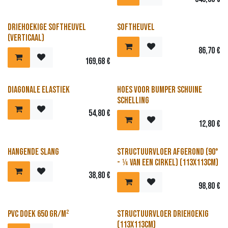
Driehoekige softheuvel
Softheuvel
(verticaal)
86,70
€
169,68
€
Diagonale elastiek
Hoes voor bumper schuine
schelling
54,80
€
12,80
€
Hangende slang
Structuurvloer afgerond (90°
- ¼ van een cirkel) (113x113cm)
38,80
€
98,80
€
PVC doek 650 gr/m²
Structuurvloer driehoekig
(113x113cm)