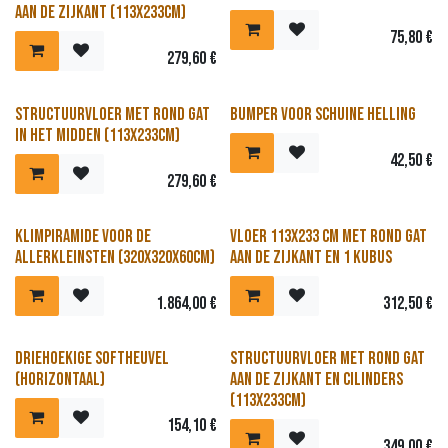
aan de zijkant (113x233cm)
75,80
€
279,60
€
Structuurvloer met rond gat
Bumper voor schuine helling
in het midden (113x233cm)
42,50
€
279,60
€
Klimpiramide voor de
Vloer 113x233 cm met rond gat
allerkleinsten (320x320x60cm)
aan de zijkant en 1 kubus
1.864,00
€
312,50
€
Driehoekige softheuvel
Structuurvloer met rond gat
(horizontaal)
aan de zijkant en cilinders
(113x233cm)
154,10
€
349,00
€