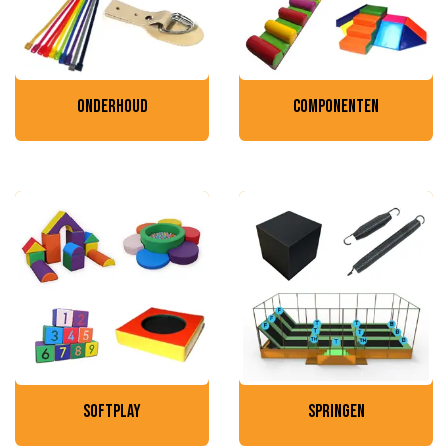
onderhoud
componenten
softplay
springen