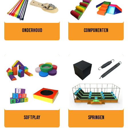
onderhoud
componenten
softplay
springen