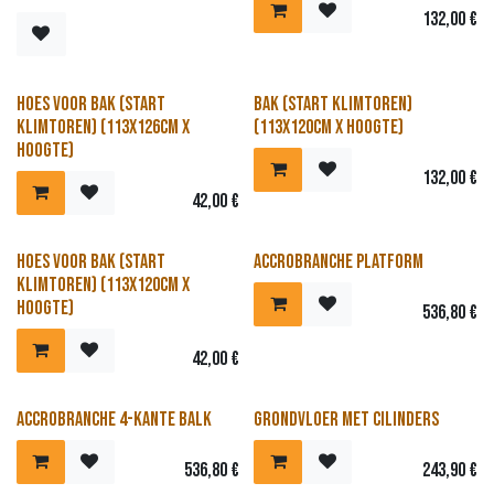
132,00
€
Hoes voor bak (start
Bak (start klimtoren)
klimtoren) (113x126cm x
(113x120cm x hoogte)
hoogte)
132,00
€
42,00
€
Hoes voor bak (start
Accrobranche platform
klimtoren) (113x120cm x
hoogte)
536,80
€
42,00
€
Accrobranche 4-kante balk
Grondvloer met cilinders
536,80
€
243,90
€