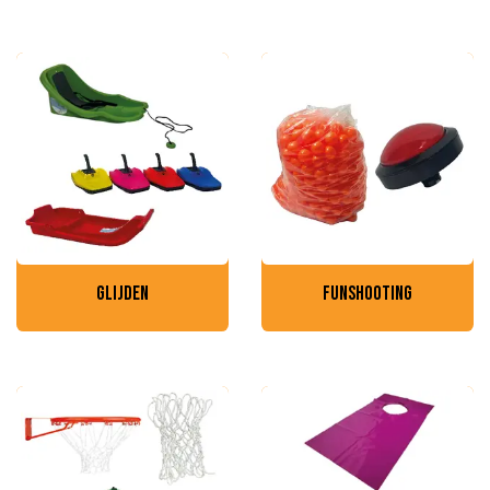
glijden
funshooting