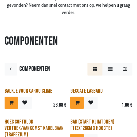
gevonden? Neem dan snel contact met ons op, we helpen u graag
verder.
Componenten
Componenten
Balkje voor Cargo Climb
Gecoate lasband
23,68
€
1,06
€
Hoes Softblok
Bak (start klimtoren)
vertrek/aankomst kabelbaan
(113x126cm x hoogte)
(trapezium)