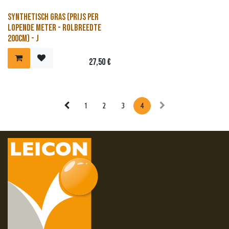
Synthetisch gras (prijs per
lopende meter - rolbreedte
200cm) - J
27,50
€
1
2
3
4