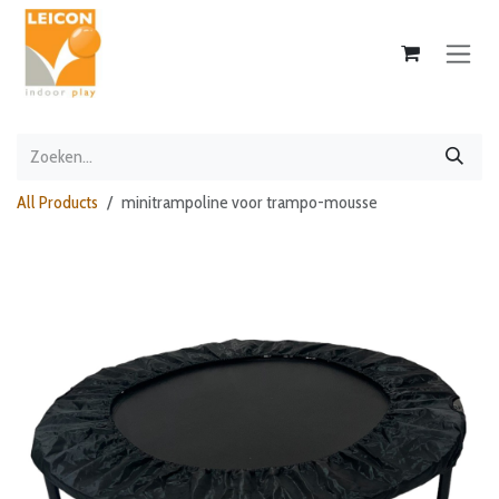
Overslaan naar inhoud
All Products
minitrampoline voor trampo-mousse