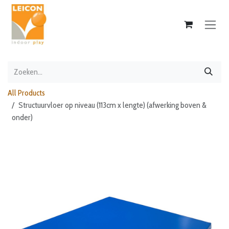
Overslaan naar inhoud
All Products
Structuurvloer op niveau (113cm x lengte) (afwerking boven &
onder)