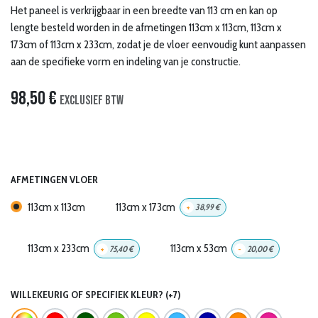
Het paneel is verkrijgbaar in een breedte van 113 cm en kan op
lengte besteld worden in de afmetingen 113cm x 113cm, 113cm x
173cm of 113cm x 233cm, zodat je de vloer eenvoudig kunt aanpassen
aan de specifieke vorm en indeling van je constructie.
98,50
€
Exclusief btw
AFMETINGEN VLOER
113cm x 113cm
113cm x 173cm
+
38,99
€
113cm x 233cm
113cm x 53cm
+
75,40
€
-
20,00
€
WILLEKEURIG OF SPECIFIEK KLEUR? (+7)