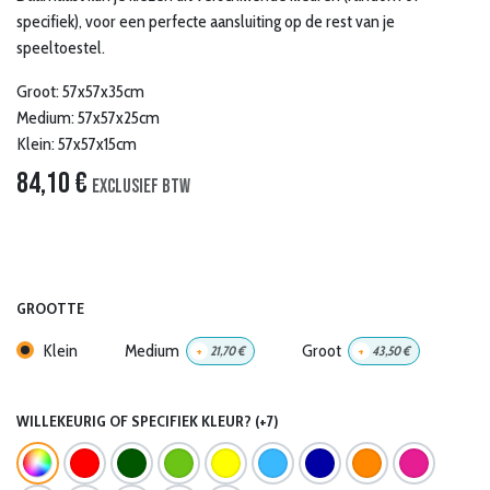
specifiek), voor een perfecte aansluiting o
p de rest van je
speeltoestel.
Groot: 57x57x35cm
Medium: 57x57x25cm
Klein: 57x57x15cm
84,10
€
Exclusief btw
GROOTTE
Klein
Medium
Groot
+
21,70
€
+
43,50
€
WILLEKEURIG OF SPECIFIEK KLEUR? (+7)