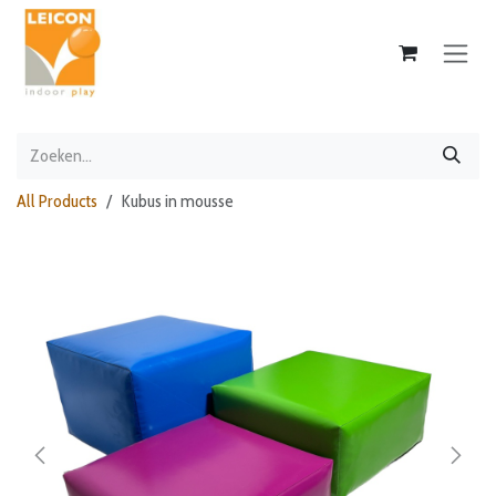
Overslaan naar inhoud
All Products
Kubus in mousse