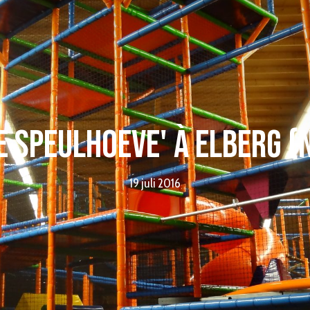
e Speulhoeve' à Elberg (
19 juli 2016