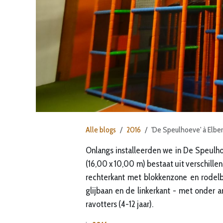
Alle blogs
2016
'De Speulhoeve' à Elber
Onlangs installeerden we in De Speulh
(16,00 x 10,00 m) bestaat uit verschille
rechterkant met blokkenzone en rodelb
glijbaan en de linkerkant - met onder
ravotters (4-12 jaar).