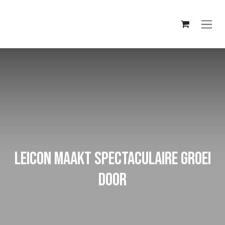
Overslaan naar inhoud
Leicon maakt spectaculaire groei
door