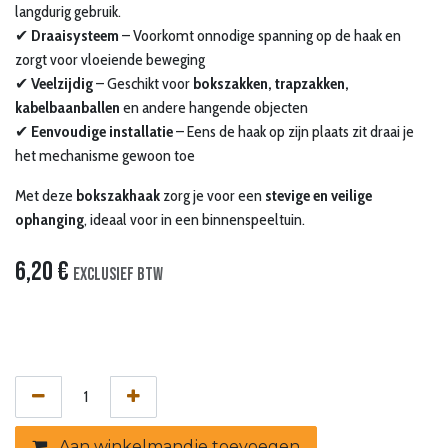
langdurig gebruik.
✔
Draaisysteem
– Voorkomt onnodige spanning op de haak en
zorgt voor vloeiende beweging
✔
Veelzijdig
– Geschikt voor
bokszakken, trapzakken,
kabelbaanballen
en andere hangende objecten
✔
Eenvoudige installatie
– Eens de haak op zijn plaats zit draai je
het mechanisme gewoon toe
Met deze
bokszakhaak
zorg je voor een
stevige en veilige
ophanging
, ideaal voor in een binnenspeeltuin.
6,20
€
Exclusief btw
Aan winkelmandje toevoegen