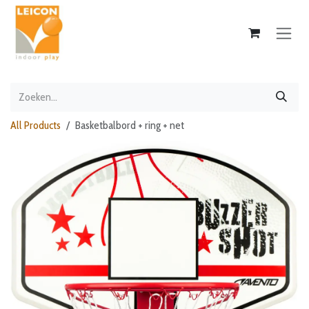
Overslaan naar inhoud
All Products
Basketbalbord + ring + net