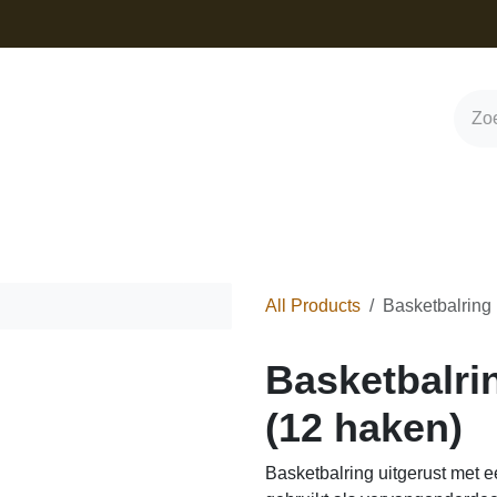
s
Contact
Nieuws
Webshop
All Products
Basketbalring met 
Basketbalring me
Basketbalring uitgerust met een ve
vervangonderdeel voor sportelemen
voor extra demping bij het scoren