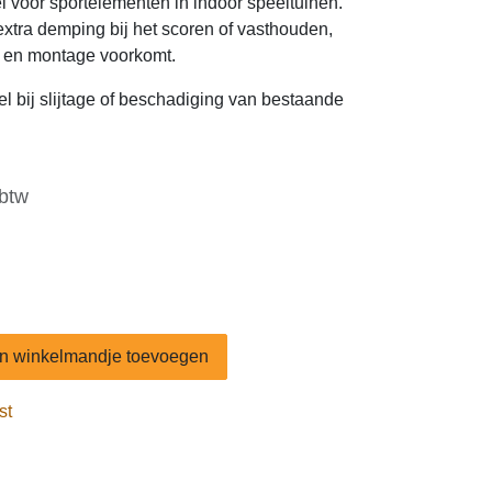
 slijtage of beschadiging van bestaande
n winkelmandje toevoegen
lijst