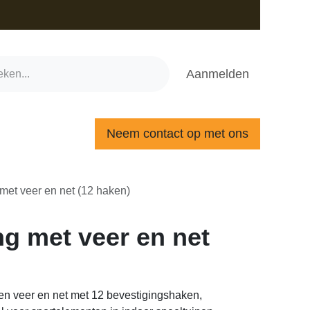
Aanmelden
Neem contact op met ons
veer en net (12 haken)
t veer en net (12 haken)
er en net met 12 bevestigingshaken, gebruikt als
ten in indoor speeltuinen. De veer in de ring zorgt
 of vasthouden, wat overbelasting van de ring en