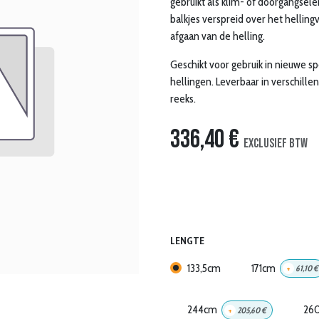
gebruikt als klim- of doorgangsel
balkjes verspreid over het hellingv
afgaan van de helling.
Geschikt voor gebruik in nieuwe s
hellingen. Leverbaar in verschille
reeks.
336,40
€
Exclusief btw
LENGTE
133,5cm
171cm
+
61,10
€
244cm
26
+
205,60
€