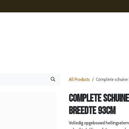
s
Contact
Nieuws
Webshop
All Products
Complete schuine 
Complete schuine
breedte 93cm
Volledig opgebouwd hellingseleme