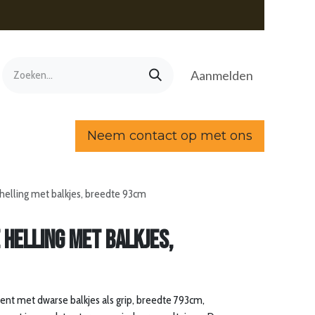
Aanmelden
Neem contact op met ons
helling met balkjes, breedte 93cm
 helling met balkjes,
nt met dwarse balkjes als grip, breedte 793cm,