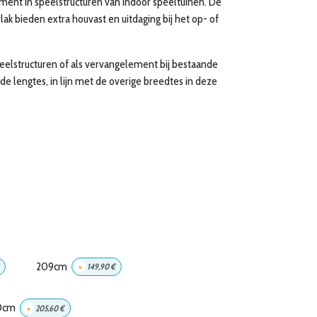
ement in speelstructuren van indoor speeltuinen. De
lak bieden extra houvast en uitdaging bij het op- of
peelstructuren of als vervangelement bij bestaande
nde lengtes, in lijn met de overige breedtes in deze
209cm
+
149,90
€
0cm
+
205,60
€