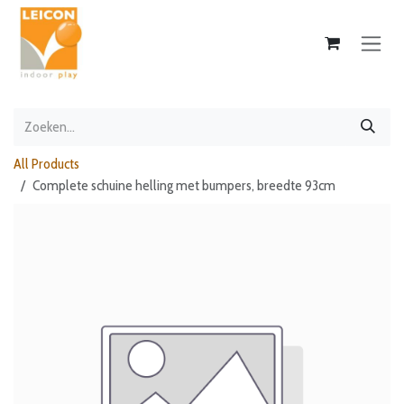
Overslaan naar inhoud
All Products
Complete schuine helling met bumpers, breedte 93cm