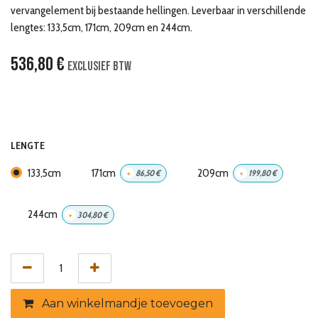
vervangelement bij bestaande hellingen. Leverbaar in verschillende
lengtes: 133,5cm, 171cm, 209cm en 244cm.
536,80
€
Exclusief btw
LENGTE
133,5cm
171cm
209cm
+
86,50
€
+
199,80
€
244cm
+
304,80
€
Aan winkelmandje toevoegen