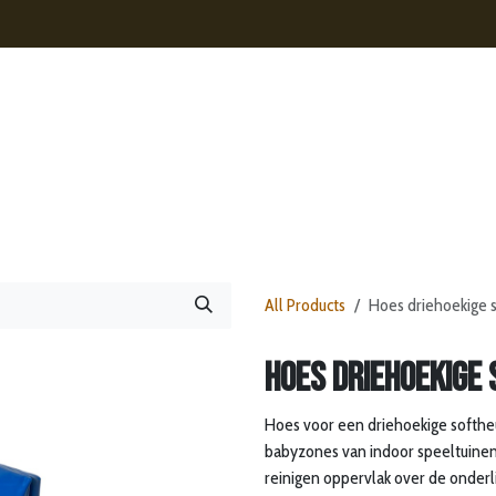
s
Contact
Nieuws
Webshop
All Products
Hoes driehoekige s
Hoes driehoekige 
Hoes voor een driehoekige softheuve
babyzones van indoor speeltuinen.
reinigen oppervlak over de onderl