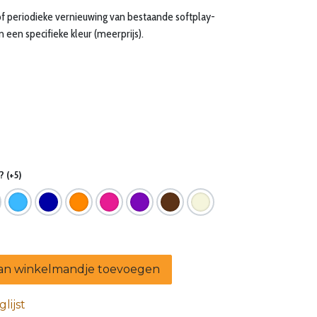
g of periodieke vernieuwing van bestaande softplay-
 een specifieke kleur (meerprijs).
 (+5)
n winkelmandje toevoegen
lijst