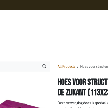
s
Contact
Nieuws
Webshop
All Products
Hoes voor structuu
Hoes voor struct
de zijkant (113x
Deze vervangingshoes is speciaal