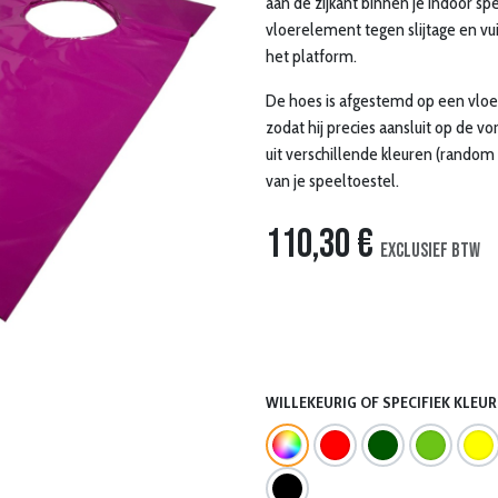
aan de zijkant binnen je indoor s
vloerelement tegen slijtage en vuil
het platform.
De hoes is afgestemd op een vloer
zodat hij precies aansluit op de 
uit verschillende kleuren (random 
van je speeltoestel.
110,30
€
Exclusief btw
WILLEKEURIG OF SPECIFIEK KLEUR?