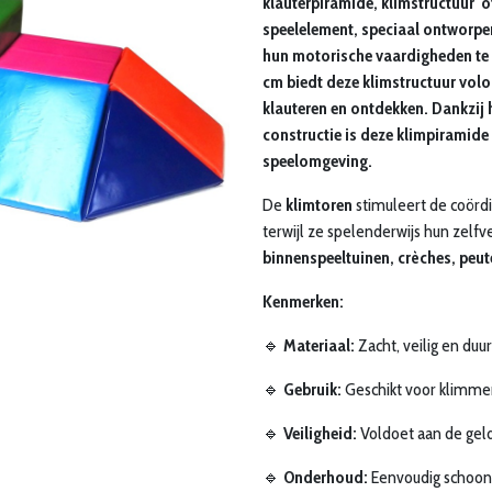
klauterpiramide, klimstructuur of
speelelement, speciaal ontworpen
hun motorische vaardigheden te 
cm biedt deze klimstructuur volo
klauteren en ontdekken. Dankzij h
constructie is deze klimpiramide 
speelomgeving.
De
klimtoren
stimuleert de coördi
terwijl ze spelenderwijs hun zelf
binnenspeeltuinen, crèches, peut
Kenmerken:
🔹
Materiaal:
Zacht, veilig en du
🔹
Gebruik:
Geschikt voor klimmen
🔹
Veiligheid:
Voldoet aan de geld
🔹
Onderhoud:
Eenvoudig schoon