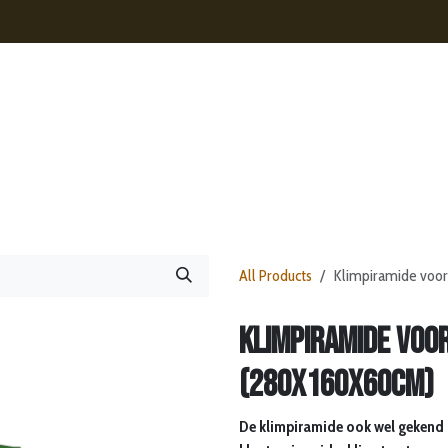
s
Contact
Nieuws
Webshop
All Products
Klimpiramide voor
Klimpiramide voo
(280x160x60cm)
De klimpiramide ook wel gekend a