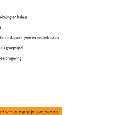
kkeling en balans
l
 kinderdagverblijven en peuterklassen
 als groepsspel
 leeromgeving
n winkelmandje toevoegen