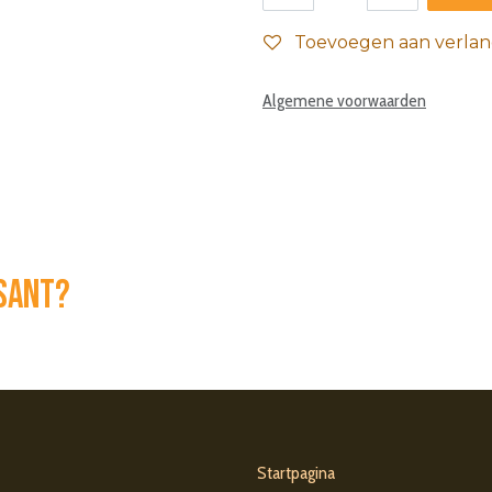
Toevoegen aan verlang
Algemene voorwaarden
ssant?
Startpagina