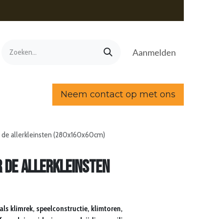
Aanmelden
Neem contact op met ons
 de allerkleinsten (280x160x60cm)
r de allerkleinsten
ls klimrek, speelconstructie, klimtoren,