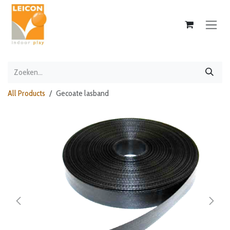
Overslaan naar inhoud
All Products
Gecoate lasband