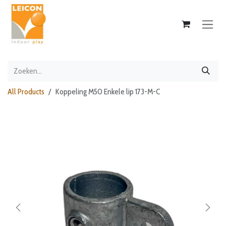
Overslaan naar inhoud
All Products
Koppeling M50 Enkele lip 173-M-C