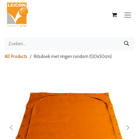
Overslaan naar inhoud
All Products
Ritsdoek met ringen rondom (120x50cm)