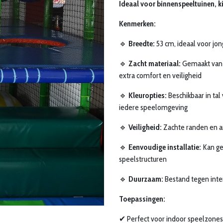
Ideaal voor binnenspeeltuinen, k
Kenmerken:
🔹
Breedte:
53 cm, ideaal voor jo
🔹
Zacht materiaal:
Gemaakt van 
extra comfort en veiligheid
🔹
Kleuropties:
Beschikbaar in tal
iedere speelomgeving
🔹
Veiligheid:
Zachte randen en an
🔹
Eenvoudige installatie:
Kan ge
speelstructuren
🔹
Duurzaam:
Bestand tegen inte
Toepassingen:
✔ Perfect voor indoor speelzones,