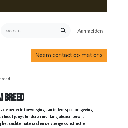
Aanmelden
Neem contact op met ons
 breed
m breed
is de perfecte toevoeging aan iedere speelomgeving.
an biedt jonge kinderen urenlang plezier, terwijl
 het zachte materiaal en de stevige constructie.