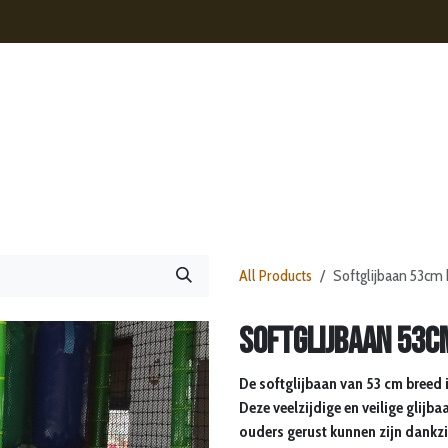
s
Contact
Nieuws
Webshop
All Products
Softglijbaan 53cm
Softglijbaan 53c
De softglijbaan van 53 cm breed 
Deze veelzijdige en veilige glijba
ouders gerust kunnen zijn dankzij