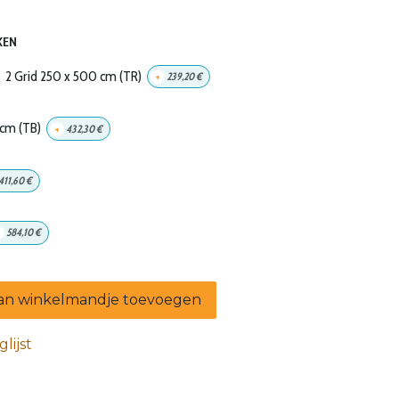
KEN
2 Grid 250 x 500 cm (TR)
+
239,20
€
 cm (TB)
+
432,30
€
411,60
€
584,10
€
n winkelmandje toevoegen
lijst