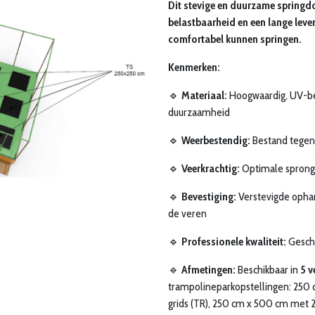
Dit stevige en duurzame springdo
belastbaarheid en een lange leve
comfortabel kunnen springen.
Kenmerken:
🔹
Materiaal:
Hoogwaardig, UV-bes
duurzaamheid
🔹
Weerbestendig:
Bestand tegen 
🔹
Veerkrachtig:
Optimale sprongk
🔹
Bevestiging:
Verstevigde ophan
de veren
🔹
Professionele kwaliteit:
Geschi
🔹
Afmetingen:
Beschikbaar in
5 v
trampolineparkopstellingen: 250 
grids (TR), 250 cm x 500 cm met 2