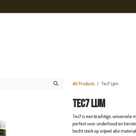
s
Contact
Nieuws
Webshop
All Products
Tec7 Lijm
Tec7 Lijm
Tec7 is een krachtige, universel
perfect voor onderhoud en herste
hecht sterk op vrijwel alle materi