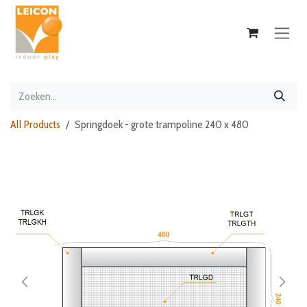
Overslaan naar inhoud
All Products
Springdoek - grote trampoline 240 x 480