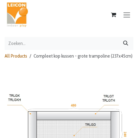
Overslaan naar inhoud
All Products
Compleet kop kussen - grote trampoline (237x45cm)