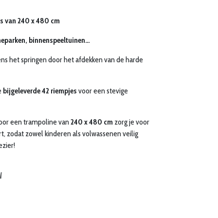
es van 240 x 480 cm
neparken, binnenspeeltuinen…
ens het springen door het afdekken van de harde
e
bijgeleverde 42 riempjes
voor een stevige
oor een trampoline van
240 x 480 cm
zorg je voor
 zodat zowel kinderen als volwassenen veilig
zier!
w