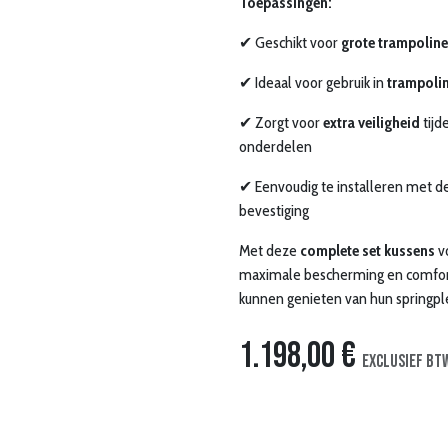
Toepassingen:
✔ Geschikt voor
grote trampolin
✔ Ideaal voor gebruik in
trampoli
✔ Zorgt voor
extra veiligheid
tijd
onderdelen
✔ Eenvoudig te installeren met d
bevestiging
Met deze
complete set kussens
v
maximale bescherming en comfort,
kunnen genieten van hun springple
1.198,00
€
Exclusief bt