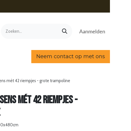
Aanmelden
Neem contact op met ons
ens mét 42 riempjes - grote trampoline
sens mét 42 riempjes -
e
 240x480cm