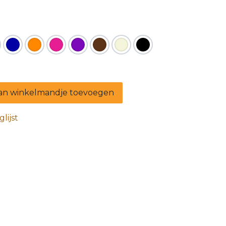
n winkelmandje toevoegen
lijst