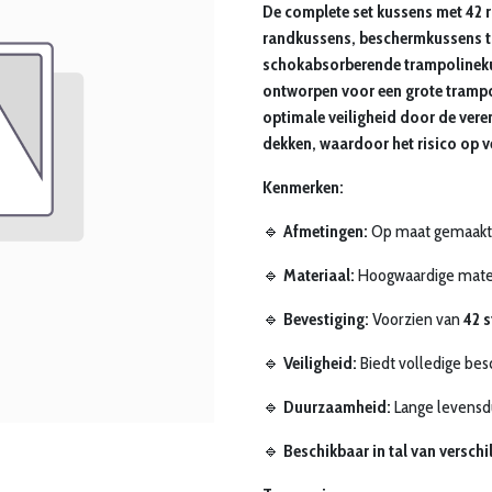
De complete set kussens met 42 r
randkussens, beschermkussens tr
schokabsorberende trampolineku
ontworpen voor een grote trampo
optimale veiligheid door de veren
dekken, waardoor het risico op 
Kenmerken:
🔹
Afmetingen:
Op maat gemaakt
🔹
Materiaal:
Hoogwaardige mate
🔹
Bevestiging:
Voorzien van
42 s
🔹
Veiligheid:
Biedt volledige be
🔹
Duurzaamheid:
Lange levensdu
🔹
Beschikbaar in tal van verschi