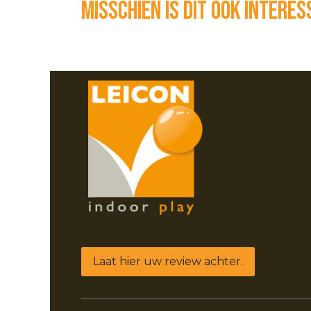
Misschien is dit ook intere
Laat hier uw review achter.