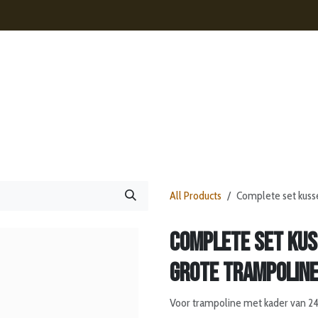
s
Contact
Nieuws
Webshop
All Products
Complete set kuss
Complete set kus
grote trampolin
Voor trampoline met kader van