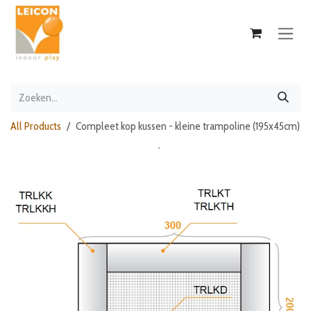
Overslaan naar inhoud
All Products
Compleet kop kussen - kleine trampoline (195x45cm)