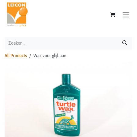
Overslaan naar inhoud
All Products
Wax voor glijbaan