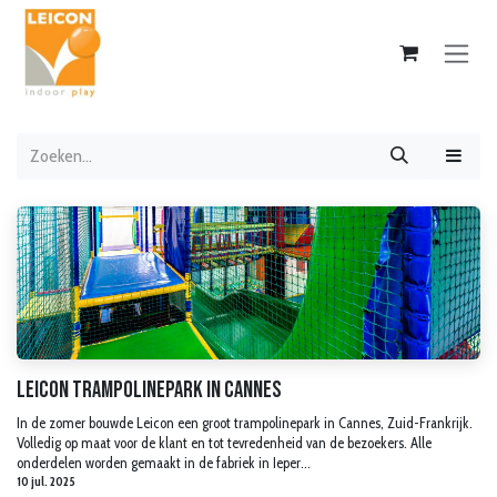
Overslaan naar inhoud
Leicon trampolinepark in Cannes
In de zomer bouwde Leicon een groot trampolinepark in Cannes, Zuid-Frankrijk.
Volledig op maat voor de klant en tot tevredenheid van de bezoekers. Alle
onderdelen worden gemaakt in de fabriek in Ieper...
10 jul. 2025